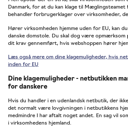
Danmark, for at du kan klage til Mæglingsteamet 
behandler forbrugerklager over virksomheder, der
Hører virksomheden hjemme uden for EU, kan du 
danske domstole. Du skal dog være opmærksom på
dit krav gennemført, hvis webshoppen hører hjem
Læs også mere om dine klagemuligheder, hvis net
inden for EU
Dine klagemuligheder - netbutikken mar
for danskere
Hvis du handler i en udenlandsk netbutik, der ikke
det normalt være lovgivningen i netbutikkens hje
medmindre I har aftalt noget andet. En sag vil s
i virksomhedens hjemland.