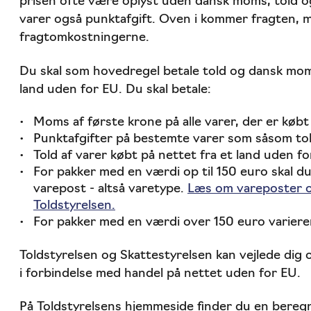
prisen ofte være oplyst uden dansk moms, told o
varer også punktafgift. Oven i kommer fragten
fragtomkostningerne.
Du skal som hovedregel betale told og dansk moms
land uden for EU. Du skal betale:
Moms af første krone på alle varer, der er køb
Punktafgifter på bestemte varer som såsom toba
Told af varer købt på nettet fra et land uden fo
For pakker med en værdi op til 150 euro skal du 
varepost - altså varetype.
Læs om vareposter o
Toldstyrelsen.
For pakker med en værdi over 150 euro variere
Toldstyrelsen og Skattestyrelsen kan vejlede dig 
i forbindelse med handel på nettet uden for EU.
På Toldstyrelsens hjemmeside finder du en beregn