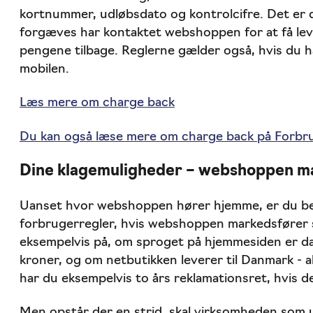
kortnummer, udløbsdato og kontrolcifre. Det er
forgæves har kontaktet webshoppen for at få lev
pengene tilbage. Reglerne gælder også, hvis du h
mobilen.
Læs mere om charge back
Du kan også læse mere om charge back på For
Dine klagemuligheder – webshoppen ma
Uanset hvor webshoppen hører hjemme, er du be
forbrugerregler, hvis webshoppen markedsfører 
eksempelvis på, om sproget på hjemmesiden er da
kroner, og om netbutikken leverer til Danmark - al
har du eksempelvis to års reklamationsret, hvis de
Men opstår der en strid, skal virksomheden som