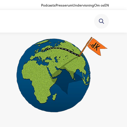
Podcasts
Presserum
Undervisning
Om os
EN