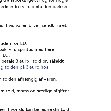
g transportørgebyr og for nogle
, medmindre virksomheden dækker
, hvis varen bliver sendt fra et
t uden for EU.
k, vin, spiritus med flere.
r EU.
betale 3 euro i told pr. såkaldt
g tolden på 3 euro hos
r tolden afhængig af varen.
om told, moms og særlige afgifter
er, hvor du kan beregne din told