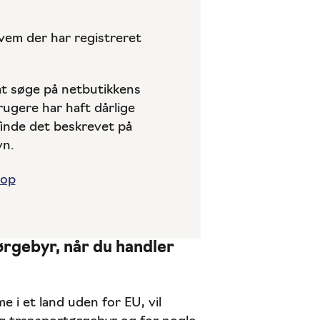
hvem der har registreret
at søge på netbutikkens
ugere har haft dårlige
finde det beskrevet på
vn.
hop
ørgebyr, når du handler
i et land uden for EU, vil