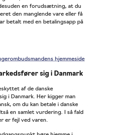
 desuden en forudsætning, at du
eret den manglende vare eller få
ar betalt med en betalingsapp på
brugerombudsmandens hjemmeside
rkedsfører sig i Danmark
skyttet af de danske
sig i Danmark. Her kigger man
nsk, om du kan betale i danske
tså en samlet vurdering. I så fald
r er fejl ved varen.
 udgangspunkt høre hjemme i