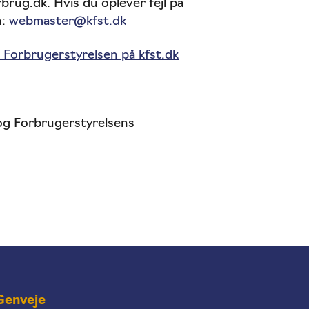
rug.dk. Hvis du oplever fejl på
n:
webmaster@kfst.dk
 Forbrugerstyrelsen på kfst.dk
og Forbrugerstyrelsens
Genveje