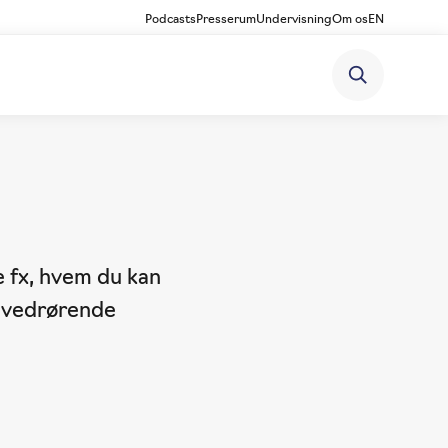
Podcasts
Presserum
Undervisning
Om os
EN
e fx, hvem du kan
e vedrørende