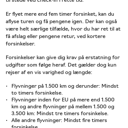
til stede ved check-in i rette tid.
Flyselskabet går konkurs eller lukker
Er flyet mere end fem timer forsinket, kan du
Flystrejke på rejsen
aflyse turen og få pengene igen. Der kan også
være helt særlige tilfælde, hvor du har ret til at
Usædvanlige vejrforhold, krig og epidemier
få afslag eller pengene retur, ved kortere
Klager over flyrejsen
forsinkelser.
Mellemlanding på flyrejsen
Forsinkelser kan give dig krav på erstatning for
udgifter som følge heraf. Det gælder dog kun
Skatter og afgifter
rejser af en vis varighed og længde:
Flyvninger på 1.500 km og derunder: Mindst
to timers forsinkelse.
Flyvninger inden for EU på mere end 1.500
km og andre flyvninger på mellem 1.500 og
3.500 km: Mindst tre timers forsinkelse.
Alle andre flyvninger: Mindst fire timers
forsinkelse.