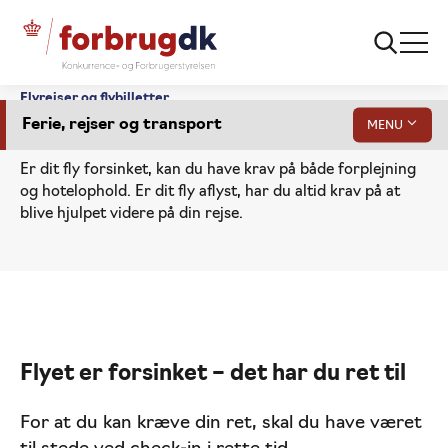
Flyrejser og flybilletter
Ferie, rejser og transport
MENU
Er dit fly forsinket eller aflyst?
Er dit fly forsinket, kan du have krav på både forplejning
og hotelophold. Er dit fly aflyst, har du altid krav på at
blive hjulpet videre på din rejse.
Er dit fly aflyst eller forsinket?
Flyet er forsinket – det har du ret til
Gå
Blev du afvist ved boarding?
til
indhold
For at du kan kræve din ret, skal du have været
Flybagage