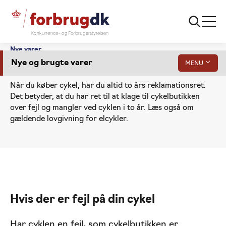
Nye varer
Nye og brugte varer
MENU
Cykler - klage og reparation
Når du køber cykel, har du altid to års reklamationsret.
Det betyder, at du har ret til at klage til cykelbutikken
over fejl og mangler ved cyklen i to år. Læs også om
gældende lovgivning for elcykler.
Køb af barnevogn
Cykler og elcykler
Hårde hvidevarer
Smartphone, tv og computer
Hvis der er fejl på din cykel
Gå
til
Tøj og sko
indhold
Har cyklen en fejl, som cykelbutikken er