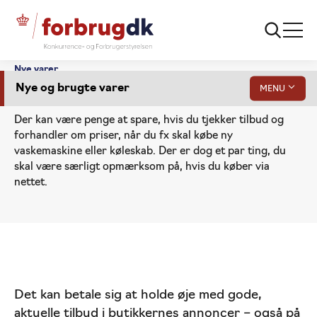
Nye varer
Nye og brugte varer
MENU
Hårde hvidevarer
Der kan være penge at spare, hvis du tjekker tilbud og
forhandler om priser, når du fx skal købe ny
vaskemaskine eller køleskab. Der er dog et par ting, du
skal være særligt opmærksom på, hvis du køber via
Køb af barnevogn
nettet.
Cykler og elcykler
Hårde hvidevarer
Smartphone, tv og computer
Gå
Det kan betale sig at holde øje med gode,
Tøj og sko
til
aktuelle tilbud i butikkernes annoncer – også på