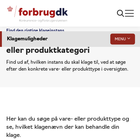
Find den rigtige klageinstans
Klagemuligheder
MENU
Find klageinstans efter vare-
eller produktkategori
Find ud af, hvilken instans du skal klage til, ved at søge
efter den konkrete vare- eller produkttype i oversigten.
Find klageinstans
Ankenævn og klageinstanser
Vare- og produkttyper
Gå
Her kan du søge på vare- eller produkttype og
til
se, hvilket klagenævn der kan behandle din
Få hjælp fra advokat eller andre
indhold
klage.