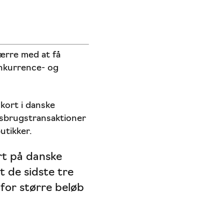
ærre med at få
onkurrence- og
kort i danske
misbrugstransaktioner
butikker.
rt på danske
t de sidste tre
 for større beløb