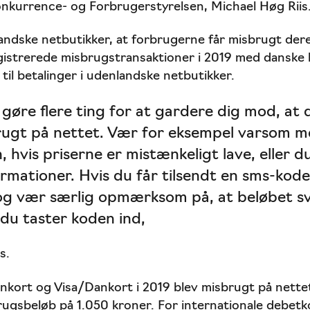
onkurrence- og Forbrugerstyrelsen, Michael Høg Riis
landske netbutikker, at forbrugerne får misbrugt dere
gistrerede misbrugstransaktioner i 2019 med danske 
til betalinger i udenlandske netbutikker.
 gøre flere ting for at gardere dig mod, at 
rugt på nettet. Vær for eksempel varsom me
 hvis priserne er mistænkeligt lave, eller du
rmationer. Hvis du får tilsendt en sms-kode
og vær særlig opmærksom på, at beløbet sva
 du taster koden ind,
s.
ankort og Visa/Dankort i 2019 blev misbrugt på nettet
ugsbeløb på 1.050 kroner. For internationale debetko