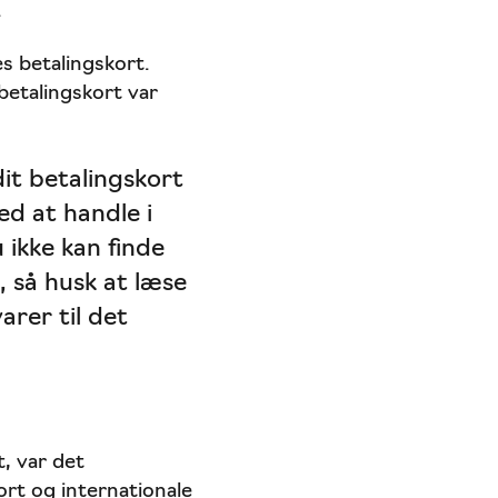
.
s betalingskort.
betalingskort var
dit betalingskort
d at handle i
 ikke kan finde
, så husk at læse
rer til det
, var det
rt og internationale