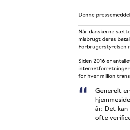
Denne pressemeddele
Når danskerne sætte
misbrugt deres betal
Forbrugerstyrelsen n
Siden 2016 er antall
internetforretninger
for hver million tra
Generelt er
hjemmesider
år. Det kan
ofte verifi