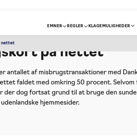
EMNER
REGLER
KLAGEMULIGHEDER
år misbrugt deres
 nettet
gskort på nettet
 er antallet af misbrugstransaktioner med Dan
ettet faldet med omkring 50 procent. Selvom 
r der dog fortsat grund til at bruge den sunde
å udenlandske hjemmesider.