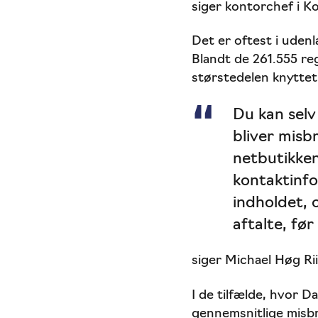
siger kontorchef i K
Det er oftest i uden
Blandt de 261.555 re
størstedelen knyttet 
Du kan selv
bliver misb
netbutikken,
kontaktinfo
indholdet, 
aftalte, før
siger Michael Høg Rii
I de tilfælde, hvor D
gennemsnitlige misbr