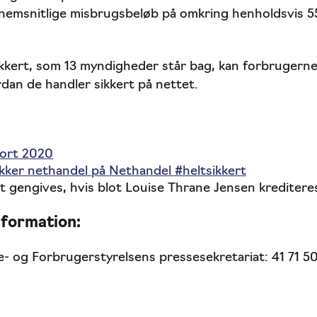
nnemsnitlige misbrugsbeløb på omkring henholdsvis 5
kkert, som 13 myndigheder står bag, kan forbrugerne
dan de handler sikkert på nettet.
port 2020
sikker nethandel på Nethandel #heltsikkert
it gengives, hvis blot Louise Thrane Jensen kreditere
nformation:
 og Forbrugerstyrelsens pressesekretariat: 41 71 5