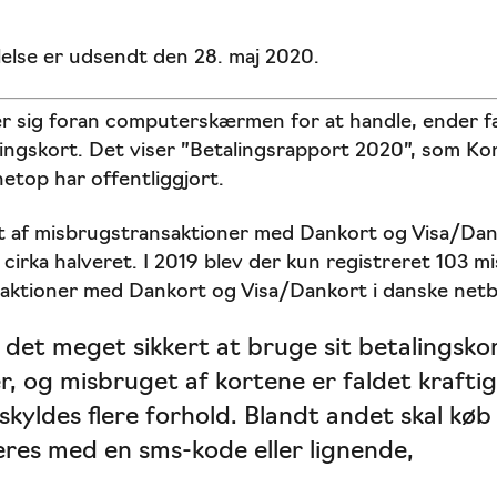
lse er udsendt den 28. maj 2020.
r sig foran computerskærmen for at handle, ender f
ingskort. Det viser ”Betalingsrapport 2020”, som K
etop har offentliggjort.
et af misbrugstransaktioner med Dankort og Visa/Dan
 cirka halveret. I 2019 blev der kun registreret 103 
nsaktioner med Dankort og Visa/Dankort i danske net
 det meget sikkert at bruge sit betalingsko
, og misbruget af kortene er faldet kraftig
 skyldes flere forhold. Blandt andet skal køb
ceres med en sms-kode eller lignende,