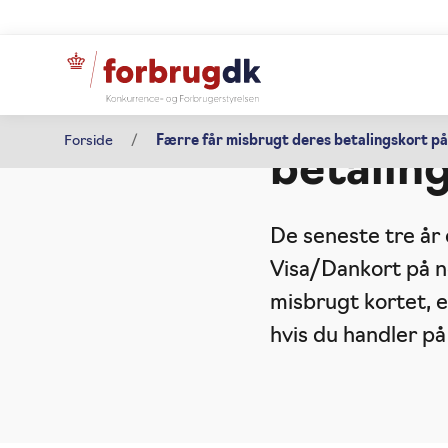
Pressemeddelelse
Færre f
28. maj 2020
Forside
Færre får misbrugt deres betalingskort på
betalin
De seneste tre år
Visa/Dankort på n
misbrugt kortet, e
hvis du handler p