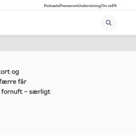
Podcasts
Presserum
Undervisning
Om os
EN
kort og
færre får
 fornuft – særligt