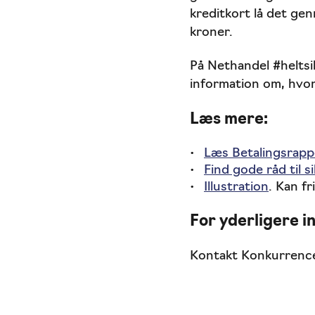
kreditkort lå det ge
kroner.
På Nethandel #heltsi
information om, hvor
Læs mere:
Læs Betalingsrap
Find gode råd til 
Illustration
.
Kan fr
For yderligere i
Kontakt Konkurrence-