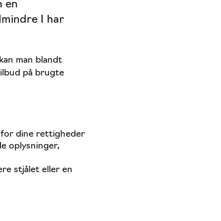
n en
dmindre I har
 kan man blandt
tilbud på brugte
for dine rettigheder
e oplysninger,
e stjålet eller en