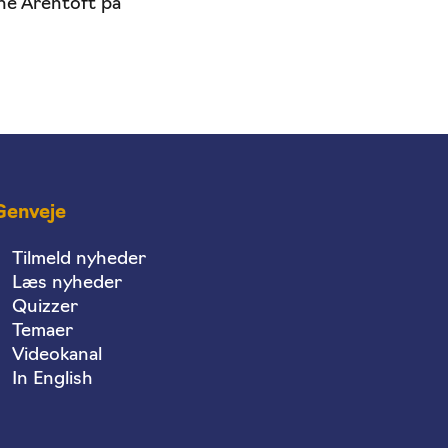
ne Arentoft på
Genveje
Tilmeld nyheder
Læs nyheder
Quizzer
Temaer
Videokanal
In English