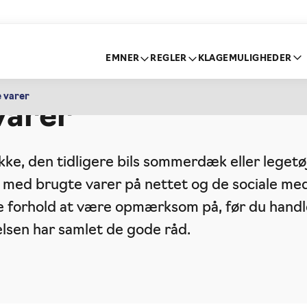
EMNER
REGLER
KLAGEMULIGHEDER
Her er de gode råd o
e varer
varer
akke, den tidligere bils sommerdæk eller leget
l med brugte varer på nettet og de sociale me
e forhold at være opmærksom på, før du handl
lsen har samlet de gode råd.