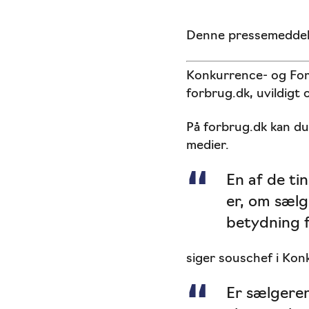
Denne pressemeddele
Konkurrence- og Forb
forbrug.dk, uvildigt
På forbrug.dk kan du 
medier.
En af de ti
er, om sælg
betydning f
siger souschef i Kon
Er sælgeren