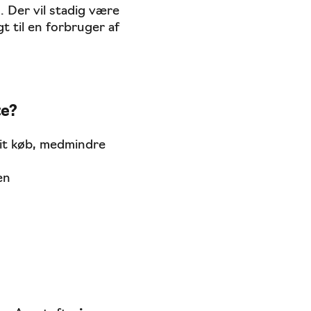
. Der vil stadig være
t til en forbruger af
te?
dit køb, medmindre
en