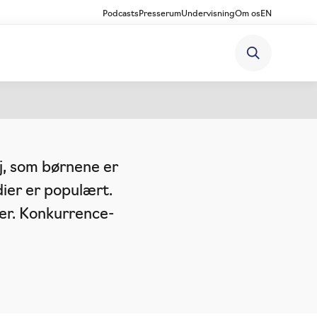
Podcasts
Presserum
Undervisning
Om os
EN
m køb af
øj, som børnene er
dier er populært.
er. Konkurrence-