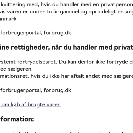
 kvittering med, hvis du handler med en privatperson
vis varen er under to år gammel og oprindeligt er solg
anmark
e forbrugerportal, forbrug.dk
ine rettigheder, når du handler med priva
stemt fortrydelsesret. Du kan derfor ikke fortryde 
 med sælgeren
amationsret, hvis du ikke har aftalt andet med sælger
e forbrugerportal, forbrug.dk
 om køb af brugte varer.
nformation: