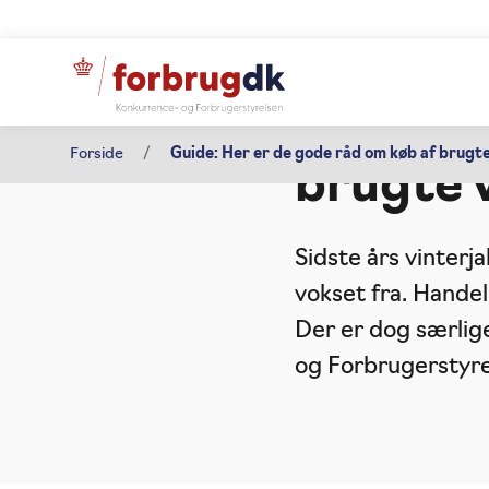
Pressemeddelelse
Guide: 
21. august 2018
Forside
Guide: Her er de gode råd om køb af brugt
brugte 
Sidste års vinterj
vokset fra. Hande
Der er dog særlig
og Forbrugerstyre