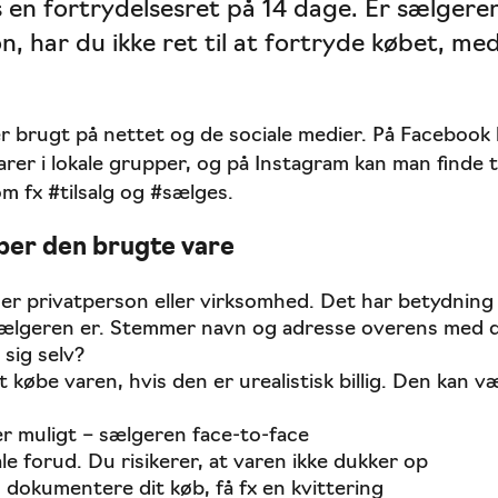
 en fortrydelsesret på 14 dage. Er sælgere
n, har du ikke ret til at fortryde købet, me
r brugt på nettet og de sociale medier. På Facebook
arer i lokale grupper, og på Instagram kan man finde 
m fx #tilsalg og #sælges.
ber den brugte vare
er privatperson eller virksomhed. Det har betydning 
lgeren er. Stemmer navn og adresse overens med d
sig selv?
øbe varen, hvis den er urealistisk billig. Den kan vær
er muligt – sælgeren face-to-face
le forud. Du risikerer, at varen ikke dukker op
n dokumentere dit køb, få fx en kvittering