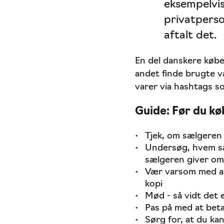
eksempelvis
privatperso
aftalt det.
En del danskere købe
andet finde brugte v
varer via hashtags so
Guide: Før du kø
Tjek, om sælgeren 
Undersøg, hvem sæ
sælgeren giver om 
Vær varsom med at k
kopi
Mød - så vidt det 
Pas på med at beta
Sørg for, at du ka