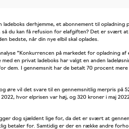
 ladeboks derhjemme, et abonnement til opladning p
 så du kan få refusion for elafgiften? Det er svært at
den bedste, når din nye elbil skal oplades.
alyse ”Konkurrencen på markedet for opladning af elb
ere med en privat ladeboks har valgt en anden ladeløs
 for dem. I gennemsnit har de betalt 70 procent mere 
og øre vil det svare til en gennemsnitlig merpris på 
22, hvor elprisen var høj, og 320 kroner i maj 2022, 
ligger dog sjældent lige for, da det er svært at genn
lig betaler for. Samtidig er der en række andre forho