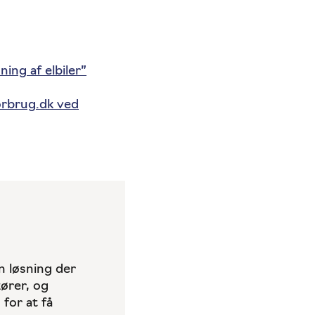
ng af elbiler”
forbrug.dk ved
n løsning der
kører, og
for at få