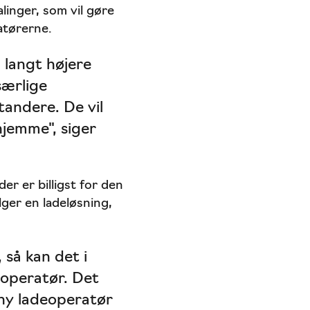
linger, som vil gøre
atørerne.
 langt højere
særlige
andere. De vil
jemme", siger
er er billigst for den
lger en ladeløsning,
 så kan det i
eoperatør. Det
 ny ladeoperatør