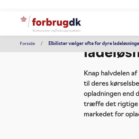
Pressemeddelelse
Elbilist
14. december 2023
Forside
Elbilister vælger ofte for dyre ladeløsning
ladeløs
Knap halvdelen af 
til deres kørselsb
opladningen end d
træffe det rigtig
markedet for oplad