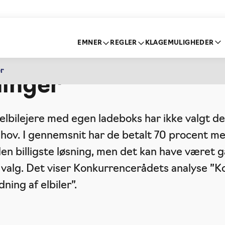
EMNER
REGLER
KLAGEMULIGHEDER
er vælger ofte for dy
er
ninger
elbilejere med egen ladeboks har ikke valgt den
ehov. I gennemsnit har de betalt 70 procent me
en billigste løsning, men det kan have været 
e valg. Det viser Konkurrencerådets analyse ”
ning af elbiler”.