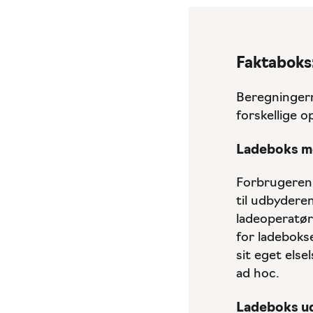
Faktaboks:
Beregningern
forskellige o
Ladeboks me
Forbrugeren,
til udbyderen
ladeoperatør
for ladeboks
sit eget els
ad hoc.
Ladeboks ud