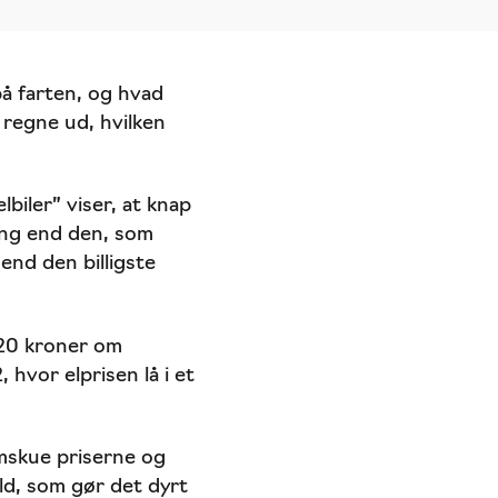
å farten, og hvad
 regne ud, hvilken
iler” viser, at knap
ning end den, som
end den billigste
520 kroner om
hvor elprisen lå i et
emskue priserne og
ld, som gør det dyrt