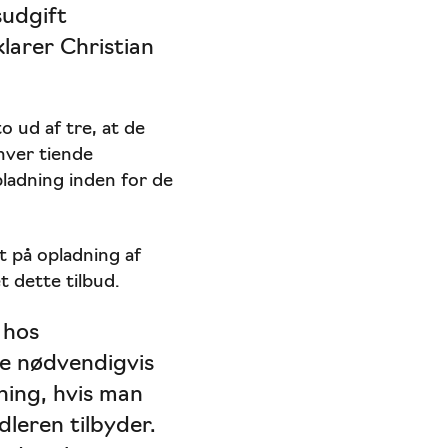
sudgift
klarer Christian
 ud af tre, at de
 hver tiende
opladning inden for de
t på opladning af
t dette tilbud.
 hos
ke nødvendigvis
ing, hvis man
leren tilbyder.