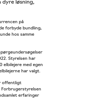
 dyre løsning,
kurrencen på
de forbyde bundling,
 kunde hos samme
 spørgeundersøgelser
022. Styrelsen har
0 elbilejere med egen
bilejerne har valgt.
 offentligt
g Forbrugerstyrelsen
ndsamlet erfaringer