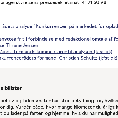
rugerstyrelsens pressesekretariat: 41 71 50 98.
ådets analyse ”Konkurrencen på markedet for opladni
benyttes frit i forbindelse med redaktionel omtale af 
ise Thrane Jensen
dets formands kommentarer til analysen (kfst.dk)
kurrencerådets formand, Christian Schultz (kfst.dk)
elbilister
sbehov og lademønster har stor betydning for, hvilke
 for dig. Vurdér både, hvor mange kilometer du årligt 
 du lader på farten og hjemme, hvis du har mulighed 