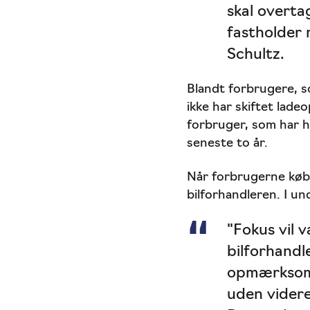
skal overt
fastholder m
Schultz.
Blandt forbrugere, s
ikke har skiftet lade
forbruger, som har ha
seneste to år.
Når forbrugerne købe
bilforhandleren. I un
"Fokus vil 
bilforhandl
opmærksom 
uden videre