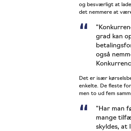
og besværligt at lade
det nemmere at være
"Konkurrenc
grad kan op
betalingsfo
også nemmer
Konkurrenc
Det er især kørselsbe
enkelte. De fleste fo
men to ud fem sammen
"Har man fø
mange tilfæ
skyldes, at