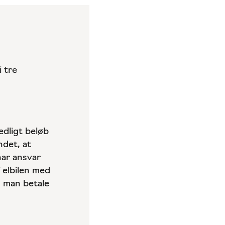
 tre
dligt beløb
ndet, at
har ansvar
 elbilen med
n man betale