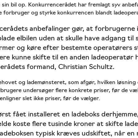
 sin bil op. Konkurrencerådet har fremlagt syv anbefa
 forbruger og styrke konkurrencen blandt ladeoper
erådets anbefalinger gør, at forbrugerne i
lade elbilen uden at skulle have adgang til 
rmer og køre efter bestemte operatørers st
e kunne skifte til en anden ladeoperatør h
erådets formand, Christian Schultz.
hovet og lademønsteret, som afgør, hvilken løsning d
rbrugere undersøger flere konkrete priser, før de væ
ligner slet ikke priser, før de vælger.
rst fået installeret en ladeboks derhjemme,
lde koste flere tusinde kroner at skifte lad
 ladeboksen typisk kræves udskiftet, når en