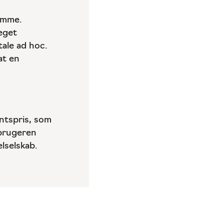
emme.
eget
ale ad hoc.
at en
tspris, som
rbrugeren
lselskab.