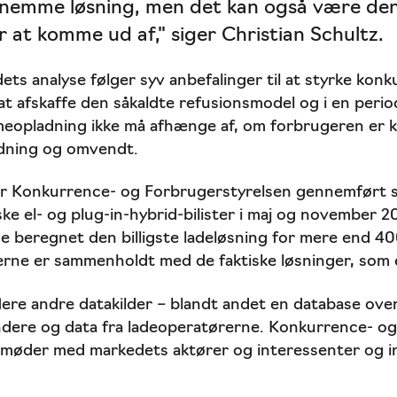
 nemme løsning, men det kan også være den
 at komme ud af," siger Christian Schultz.
s analyse følger syv anbefalinger til at styrke kon
t afskaffe den såkaldte refusionsmodel og i en perio
meopladning ikke må afhænge af, om forbrugeren er
dning og omvendt.
har Konkurrence- og Forbrugerstyrelsen gennemført
ke el- og plug-in-hybrid-bilister i maj og november 2
 beregnet den billigste ladeløsning for mere end 40
rne er sammenholdt med de faktiske løsninger, som el
lere andre datakilder – blandt andet en database over
ndere og data fra ladeoperatørerne. Konkurrence- o
 møder med markedets aktører og interessenter og i