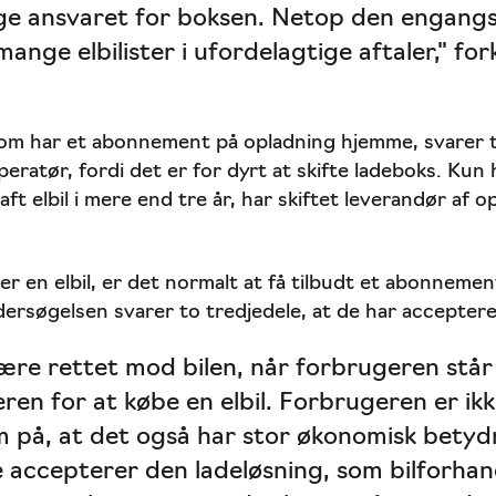
age ansvaret for boksen. Netop den engang
ange elbilister i ufordelagtige aftaler," for
om har et abonnement på opladning hjemme, svarer to
operatør, fordi det er for dyrt at skifte ladeboks. Kun
ft elbil i mere end tre år, har skiftet leverandør af 
r en elbil, er det normalt at få tilbudt et abonnemen
dersøgelsen svarer to tredjedele, at de har acceptere
være rettet mod bilen, når forbrugeren står
eren for at købe en elbil. Forbrugeren er ik
på, at det også har stor økonomisk betydn
 accepterer den ladeløsning, som bilforhand