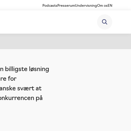
Podcasts
Presserum
Undervisning
Om os
EN
re
 billigste løsning
re for
ganske svært at
Konkurrencen på